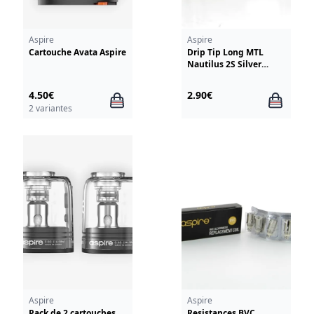
Aspire
Aspire
Cartouche Avata Aspire
Drip Tip Long MTL
Nautilus 2S Silver
Aspire
4.50€
2.90€
2 variantes
Aspire
Aspire
Pack de 2 cartouches
Resistances BVC