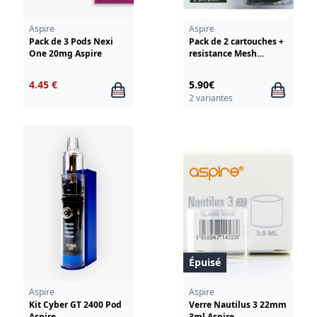
Aspire
Aspire
Pack de 3 Pods Nexi
Pack de 2 cartouches +
One 20mg Aspire
resistance Mesh
Minican Aspire
4.45 €
5.90€
2 variantes
Épuisé
Aspire
Aspire
Kit Cyber GT 2400 Pod
Verre Nautilus 3 22mm
Aspire
3ml Aspire