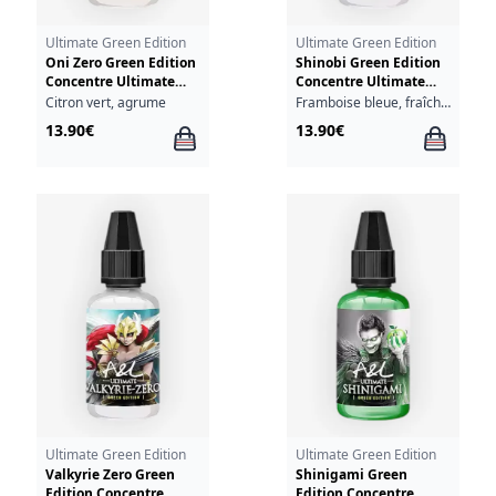
Ultimate Green Edition
Ultimate Green Edition
Oni Zero Green Edition
Shinobi Green Edition
Concentre Ultimate
Concentre Ultimate
A&L 30ml
A&L 30ml
Citron vert, agrume
Framboise bleue, fraîcheur
13.90€
13.90€
Ultimate Green Edition
Ultimate Green Edition
Valkyrie Zero Green
Shinigami Green
Edition Concentre
Edition Concentre