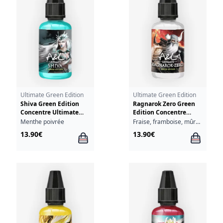
Ultimate Green Edition
Ultimate Green Edition
Shiva Green Edition
Ragnarok Zero Green
Concentre Ultimate
Edition Concentre
A&L 30ml
Ultimate A&L 30ml
Menthe poivrée
Fraise, framboise, mûre, myrtille, cassis
13.90€
13.90€