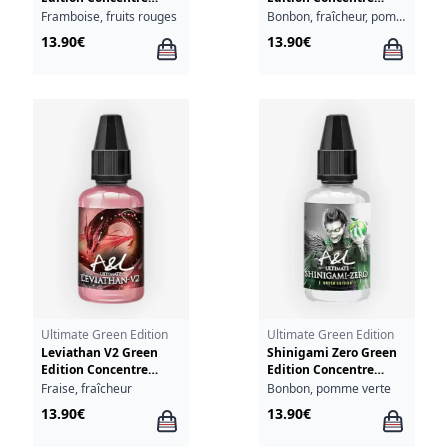
Ultimate A&L 30ml
Ultimate A&L 30ml
Framboise, fruits rouges
Bonbon, fraîcheur, pomme verte
13.90€
13.90€
Ultimate Green Edition
Ultimate Green Edition
Leviathan V2 Green
Shinigami Zero Green
Edition Concentre
Edition Concentre
Ultimate A&L 30ml
Ultimate A&L 30ml
Fraise, fraîcheur
Bonbon, pomme verte
13.90€
13.90€