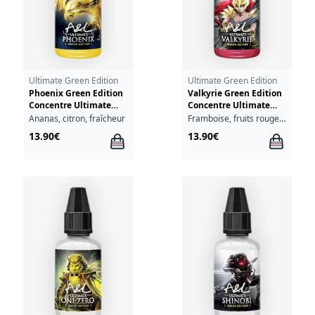
Ultimate Green Edition
Ultimate Green Edition
Phoenix Green Edition
Valkyrie Green Edition
Concentre Ultimate
Concentre Ultimate
A&L 30ml
A&L 30ml
Ananas, citron, fraîcheur
Framboise, fruits rouges, fraîcheur
13.90€
13.90€