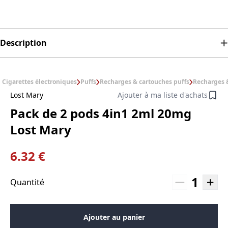
Description
Cigarettes électroniques
Puffs
Recharges & cartouches puffs
Recharges &
Lost Mary
Ajouter à ma liste d'achats
Pack de 2 pods 4in1 2ml 20mg
Lost Mary
6.32 €
1
Quantité
Ajouter au panier