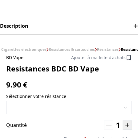
Description
Cigarettes électroniques
Résistances & cartouches
Résistances
Resistan
BD Vape
Ajouter à ma liste d'achats
Resistances BDC BD Vape
9.90 €
Sélectionner votre résistance
1
Quantité