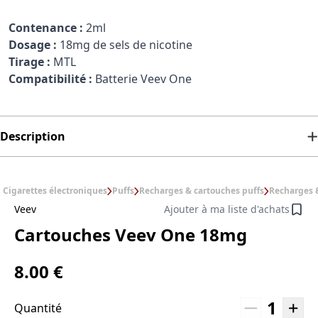
Contenance :
2ml
Dosage :
18mg de sels de nicotine
Tirage :
MTL
Compatibilité :
Batterie Veev One
Description
Cigarettes électroniques
Puffs
Recharges & cartouches puffs
Recharges &
Veev
Ajouter à ma liste d'achats
Cartouches Veev One 18mg
8.00 €
1
Quantité