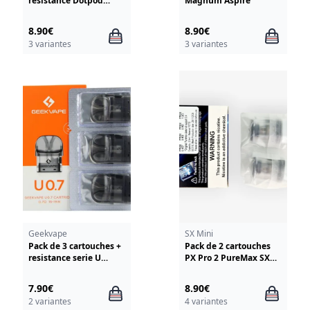
resistance Dotpod
Magnum Aspire
Dotmod
8.90€
8.90€
3 variantes
3 variantes
Geekvape
SX Mini
Pack de 3 cartouches +
Pack de 2 cartouches
resistance serie U
PX Pro 2 PureMax SX
GeekVape
Mini
7.90€
8.90€
2 variantes
4 variantes